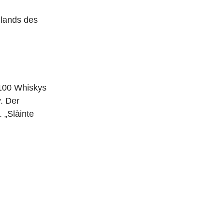
hlands des
 100 Whiskys
. Der
 „Slàinte