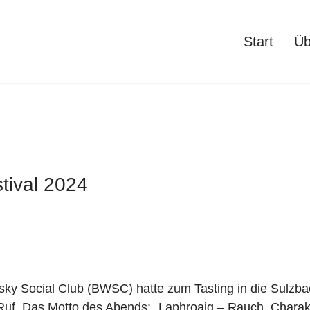
Start
Üb
tival 2024
sky Social Club (BWSC) hatte zum Tasting in die Sulzba
Ruf. Das Motto des Abends: „Laphroaig – Rauch, Charak