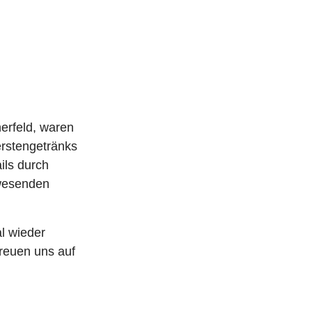
nerfeld, waren
erstengetränks
ils durch
nwesenden
l wieder
reuen uns auf