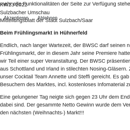
mehr alle Funktionalitäten der Seite zur Verfügung stehe
KW23 2022
Sulzbacher Umschau
Akzeptieren
Ablehnen
Mitteilungsblatt der Stadt Sulzbach/Saar
Beim Frühlingsmarkt in Hühnerfeld
Endlich, nach langer Wartezeit, der BWSC darf seinen n
Frühlingsmarkt, der in diesem Jahr seine Premiere hatte
wir Teil einer super Veranstaltung. Der BWSC präsenti
aus Schottland und Irland in stilechten Nosing-Gläsern.
unser Cocktail Team Annette und Steffi gereicht. Es 
Besuchern des Marktes, incl. kostenloses Infomaterial
Eine gelungener Tag neigte sich gegen 23 Uhr dem Ende
dabei sind. Der gesammte Netto Gewinn wurde dem Veran
den nächsten (Weihnachts-) Markt!!!