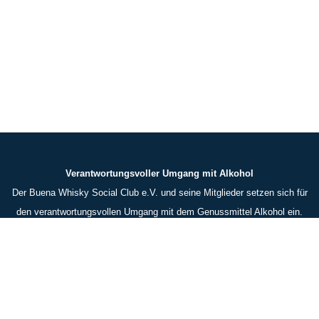
Verantwortungsvoller Umgang mit Alkohol
Der Buena Whisky Social Club e.V. und seine Mitglieder setzen sich für
den verantwortungsvollen Umgang mit dem Genussmittel Alkohol ein.
Alkoholhaltige Getränke sind in unserer Gesellschaft ein
traditionsreiches Kulturgut und zu zahlreichen Anlässen und vielen
Gelegenheiten verfügbar. Jeder sollte für sich selber verantwortlich
handeln und die Entscheidung treffen, ob und wann er alkoholhaltige
Getränke konsumiert. Bitte helft insbesondere dabei, unsere Jugend