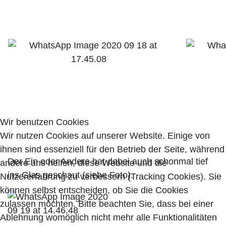
Wir benutzen Cookies
Wir nutzen Cookies auf unserer Website. Einige von
ihnen sind essenziell für den Betrieb der Seite, während
Der Ein oder Andere hat dabei auch schonmal tief
andere uns helfen, diese Website und die
ins Glas geschaut (siehe Foto).
Nutzererfahrung zu verbessern (Tracking Cookies). Sie
können selbst entscheiden, ob Sie die Cookies
zulassen möchten. Bitte beachten Sie, dass bei einer
Ablehnung womöglich nicht mehr alle Funktionalitäten